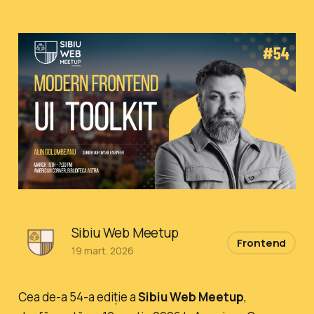
Sibiu Web Meetup
Frontend
19 mart. 2026
Cea de-a 54-a ediție a
Sibiu Web Meetup
,