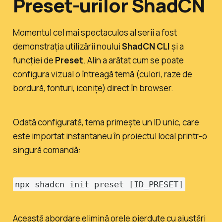
Preset-urilor ShadCN
Momentul cel mai spectaculos al serii a fost
demonstrația utilizării noului
ShadCN CLI
și a
funcției de
Preset
. Alin a arătat cum se poate
configura vizual o întreagă temă (culori, raze de
bordură, fonturi, iconițe) direct în browser.
Odată configurată, tema primește un ID unic, care
este importat instantaneu în proiectul local printr-o
singură comandă:
npx shadcn init preset [ID_PRESET]
Această abordare elimină orele pierdute cu ajustări