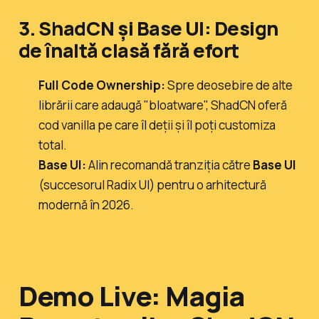
3. ShadCN și Base UI: Design
de înaltă clasă fără efort
Full Code Ownership:
Spre deosebire de alte
librării care adaugă "bloatware", ShadCN oferă
cod vanilla pe care îl deții și îl poți customiza
total.
Base UI:
Alin recomandă tranziția către
Base UI
(succesorul Radix UI) pentru o arhitectură
modernă în 2026.
Demo Live: Magia